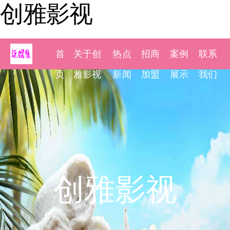
创雅影视
首
关于创
热点
招商
案例
联系
页
雅影视
新闻
加盟
展示
我们
创雅影视