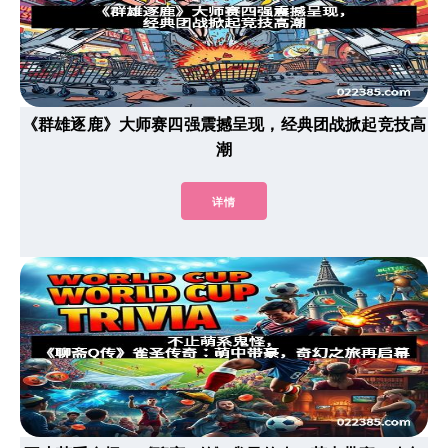
《群雄逐鹿》大师赛四强震撼呈现，经典团战掀起竞技高
潮
详情