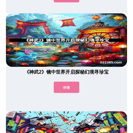
《神武2》镜中世界开启探秘幻境寻珍宝
详情